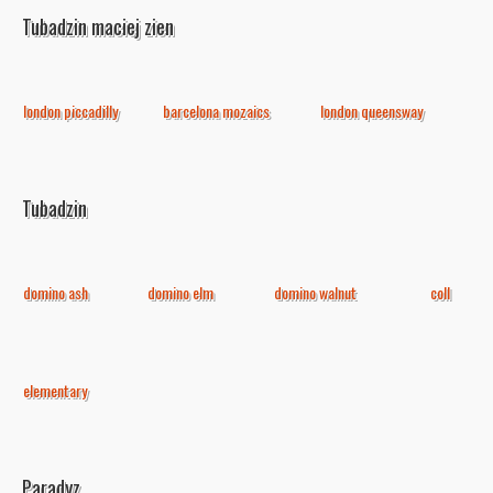
Tubadzin maciej zien
london piccadilly
barcelona mozaics
london queensway
Tubadzin
domino ash
domino elm
domino walnut
coll
elementary
Paradyz