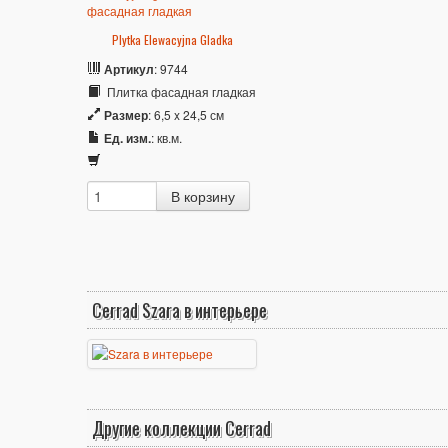
Plytka Elewacyjna Gladka
Артикул
: 9744
Плитка фасадная гладкая
Размер
: 6,5 x 24,5 см
Ед. изм.
: кв.м.
Cerrad Szara в интерьере
Другие коллекции Cerrad