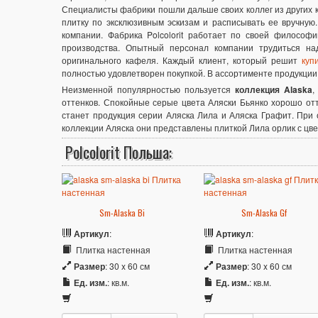
Специалисты фабрики пошли дальше своих коллег из других к
плитку по эксклюзивным эскизам и расписывать ее вручную
компании. Фабрика Polcolorit работает по своей философ
производства. Опытный персонал компании трудиться на
оригинального кафеля. Каждый клиент, который решит
купи
полностью удовлетворен покупкой. В ассортименте продукции к
Неизменной популярностью пользуется
коллекция Alaska
,
оттенков. Спокойные серые цвета Аляски Бьянко хорошо от
станет продукция серии Аляска Лила и Аляска Графит. При 
коллекции Аляска они представлены плиткой Лила орлик с цв
Polcolorit Польша:
Sm-Alaska Bi
Sm-Alaska Gf
Артикул
:
Артикул
:
Плитка настенная
Плитка настенная
Размер
: 30 x 60 см
Размер
: 30 x 60 см
Ед. изм.
: кв.м.
Ед. изм.
: кв.м.