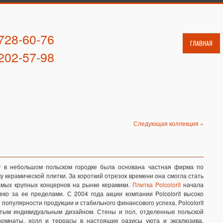
 728-60-76
ГЛАВНАЯ
 202-57-98
Следующая коллекция »
у в небольшом польском городке была основана частная фирма по
у керамической плитки. За короткий отрезок времени она смогла стать
амых крупных концернов на рынке керамики.
Плитка Polcolorit
начала
ко за ее пределами. С 2004 года акции компании Polcolorit высоко
 популярности продукции и стабильного финансового успеха. Polcolorit
гатым индивидуальным дизайном. Стены и пол, отделенные польской
 комнаты, холл и террасы в настоящие оазисы уюта и эксклюзива.