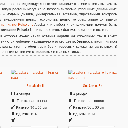
омпаний - по индивидуальным заказам клиентов они готовы выпускать
. Такую роскошь могут себе позволить только успешные динамичные
ии - модный дизайн, универсальная эстетика, тщательный контроль
д внедрением новых технологий, целью которых является выпуск
ть плитку Polcolorit
Alaska или любой иной коллекции должен быть
омпании Polcolorit плитка различных фактур, размеров и цветов.
 в которой можно найти оттенки кафеля как спокойных, так и ярких
теняются кафелем насыщенного алого цвета. Универсальной плиткой
отделке стен не обойтись и без интересных декоративных вставок. В
еточными мотивами в сиреневых и красных тонах.
Sm-Alaska Li
Sm-Alaska Re
Артикул
:
Артикул
:
Плитка настенная
Плитка настенная
Размер
: 30 x 60 см
Размер
: 30 x 60 см
Ед. изм.
: кв.м.
Ед. изм.
: кв.м.