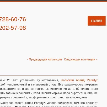
 728-60-76
ГЛАВНАЯ
 202-57-98
« Предыдущая коллекция
¦
Следующая коллекция »
чем 20 лет успешного существования,
польский бренд Paradyz
свой неповторимый и узнаваемый стиль. Все керамические покрытия
оизводителя отличаются тонкостью исполнения деталей, элегантным
ять только испанским и итальянским маркам, пора обратить внимание
терьерных решений для оформления пространства во всем доме.
мастеров своего жанра Paradyz, успела полюбится тем, кто обожает
ых волнах.
в ванной дает прекрасную возможность