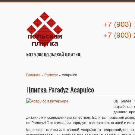
+7 (903)
+7 (903)
каталог польской плитки
Главная
»
Paradyz
» Acapulco
Плитка Paradyz Acapulco
За более 
выработал 
данного пр
дизайном и совершенным качеством. Если вы привыкли довер
на Paradyz! Эта компания порадует вас свежестью идей и ин
Коллекция плитки для ванной Acapulco от непревзойденных 
путешествовать и нежиться под солнцем в ласковых лазурн