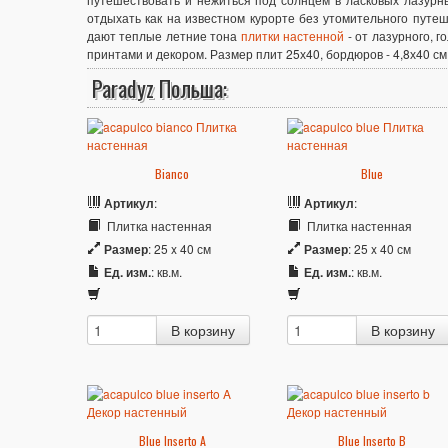
отдыхать как на известном курорте без утомительного путе
дают теплые летние тона
плитки настенной
- от лазурного, 
принтами и декором. Размер плит 25х40, бордюров - 4,8х40 см
Paradyz Польша:
Bianco
Blue
Артикул
:
Артикул
:
Плитка настенная
Плитка настенная
Размер
: 25 x 40 см
Размер
: 25 x 40 см
Ед. изм.
: кв.м.
Ед. изм.
: кв.м.
Blue Inserto A
Blue Inserto B